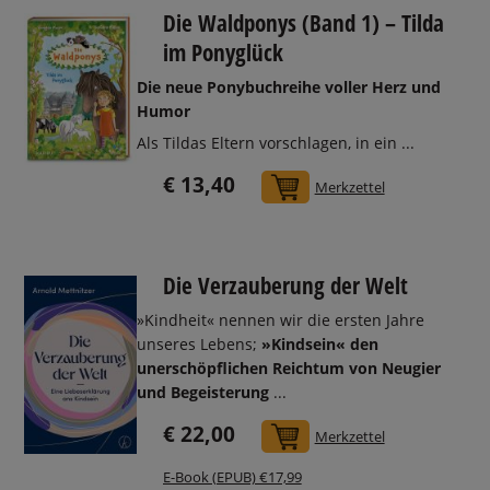
Die Waldponys (Band 1) – Tilda
im Ponyglück
Die neue Ponybuchreihe voller Herz und
Humor
Als Tildas Eltern vorschlagen, in ein ...
€ 13,40
In den Warenkorb
Merkzettel
Die Verzauberung der Welt
»Kindheit« nennen wir die ersten Jahre
unseres Lebens;
»Kindsein« den
unerschöpflichen Reichtum von Neugier
und Begeisterung
...
€ 22,00
In den Warenkorb
Merkzettel
E-Book (EPUB) €17,99