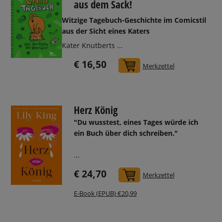
aus dem Sack!
Witzige Tagebuch-Geschichte im Comicstil
aus der Sicht eines Katers
Kater Knutberts ...
€ 16,50
In den Warenkorb
Merkzettel
Herz König
"Du wusstest, eines Tages würde ich
ein Buch über dich schreiben."
...
€ 24,70
In den Warenkorb
Merkzettel
E-Book (EPUB) €20,99