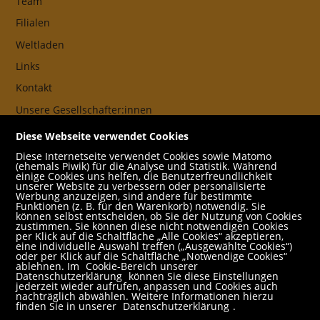
Team
Filialen
Weltladen
Links
Kontakt
Unsere Gesellschafter:innen
AGB
Diese Webseite verwendet Cookies
Impressum
Diese Internetseite verwendet Cookies sowie Matomo
(ehemals Piwik) für die Analyse und Statistik. Während
Datenschutz- und Cookieerklärung
einige Cookies uns helfen, die Benutzerfreundlichkeit
unserer Website zu verbessern oder personalisierte
Werbung anzuzeigen, sind andere für bestimmte
Freund:innen
Funktionen (z. B. für den Warenkorb) notwendig. Sie
können selbst entscheiden, ob Sie der Nutzung von Cookies
Service
zustimmen. Sie können diese nicht notwendigen Cookies
per Klick auf die Schaltfläche „Alle Cookies“ akzeptieren,
Jobs
eine individuelle Auswahl treffen („Ausgewählte Cookies“)
oder per Klick auf die Schaltfläche „Notwendige Cookies“
ablehnen. Im
Cookie-Bereich unserer
Newsletter abonnieren
Datenschutzerklärung
können Sie diese Einstellungen
jederzeit wieder aufrufen, anpassen und Cookies auch
Schulbuchservice
nachträglich abwählen. Weitere Informationen hierzu
finden Sie in unserer
Datenschutzerklärung
.
Rund um den Einkauf