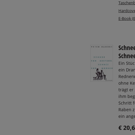
Taschenb
Hardcove
E-Book (
Schnee
Schne
Ein Stüc
ein Dra
Rednerw
ohne Ke
trägt e
ihm bege
Schritt 
Raben z
ein ange
€ 20,