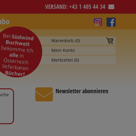
VERSAND: +43 1 405 44 34
abo
Bei
Südwind
Warenkorb (
0
)
Buchwelt
bekomme ich
Mein Konto
alle
in
Österreich
Merkzettel (
0
)
lieferbaren
Bücher!
Newsletter abonnieren
Suche