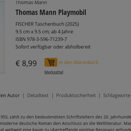
Thomas Mann
Thomas Mann Playmobil
FISCHER Taschenbuch (2025)
9.5 cm x 9.5 cm; ab 4 Jahre
ISBN 978-3-596-71239-7
Sofort verfügbar oder abholbereit
€ 8,99
In den Warenkorb
Merkzettel
den Autor
Detailtext
Produktsicherheit
Schlagworte
5, zählt zu den bedeutendsten Schriftstellern des 20. Jahrhunde
r moderne deutsche Roman den Anschluss an die Weltliteratur. Ma
hat weltweit eine kaum zu übertreffende positive Resonanz gefund