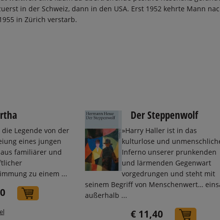
, zuerst in der Schweiz, dann in den USA. Erst 1952 kehrte Mann na
1955 in Zürich verstarb.
rtha
Der Steppenwolf
,
die Legende von der
»Harry Haller ist in das
eiung eines jungen
kulturlose und unmenschlich
aus familiärer und
Inferno unserer prunkenden
tlicher
und lärmenden Gegenwart
immung zu einem ...
vorgedrungen und steht mit
seinem Begriff von Menschenwert… ein
30
In den Warenkorb
außerhalb ...
el
€ 11,40
In de