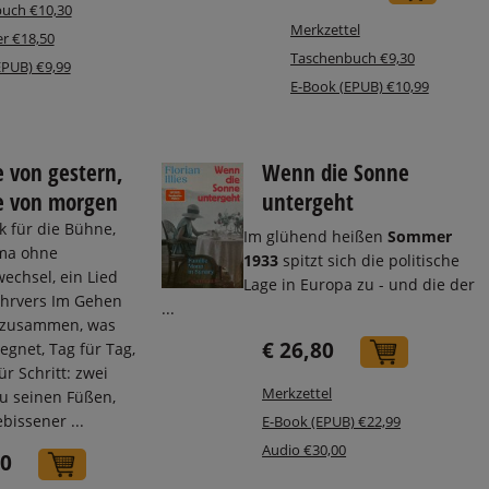
uch €10,30
Merkzettel
r €18,50
Taschenbuch €9,30
EPUB) €9,99
E-Book (EPUB) €10,99
 von gestern,
Wenn die Sonne
e von morgen
untergeht
k für die Bühne,
Im glühend heißen
Sommer
ma ohne
1933
spitzt sich die politische
echsel, ein Lied
Lage in Europa zu - und die der
hrvers Im Gehen
...
r zusammen, was
€ 26,80
gnet, Tag für Tag,
In den W
für Schritt: zwei
Merkzettel
u seinen Füßen,
bissener ...
E-Book (EPUB) €22,99
Audio €30,00
60
In den Warenkorb