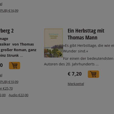
el
EPUB) €16,99
berg 2
Ein Herbsttag mit
Thomas Mann
mage
assiker
von Thomas
»Es gibt Herbsttage, die wie e
n großer Roman, ganz
Wunder sind.«
einz Strunk
...
Für einen der bedeutendsten
Autoren des 20. Jahrhunderts ...
50
In den Warenkorb
€ 7,20
In den
el
EPUB) €10,99
Merkzettel
r €25,70
2,00
Audio €22,00