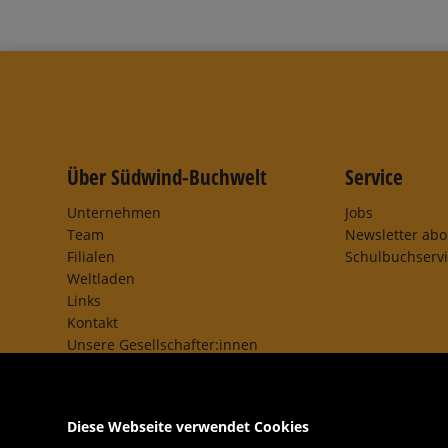
Über Südwind-Buchwelt
Service
Unternehmen
Jobs
Team
Newsletter ab
Filialen
Schulbuchserv
Weltladen
Links
Kontakt
Unsere Gesellschafter:innen
AGB
Impressum
Datenschutz- und Cookieerklärung
Diese Webseite verwendet Cookies
Freund:innen