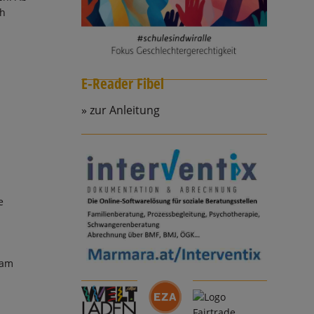
ch
E-Reader Fibel
zur Anleitung
e
sam
n Warenkorb