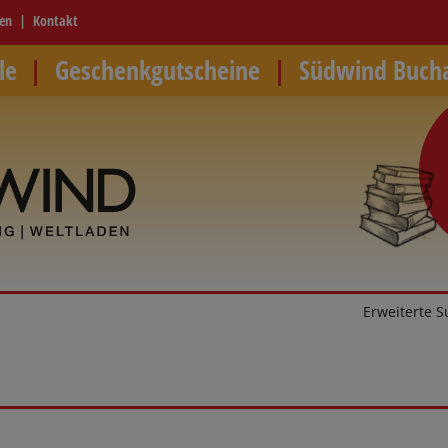
ren
Kontakt
le
Geschenkgutscheine
Südwind Buch
Erweiterte 