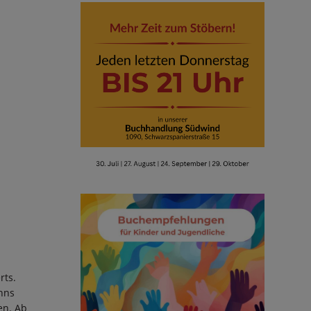
rts.
nns
en. Ab