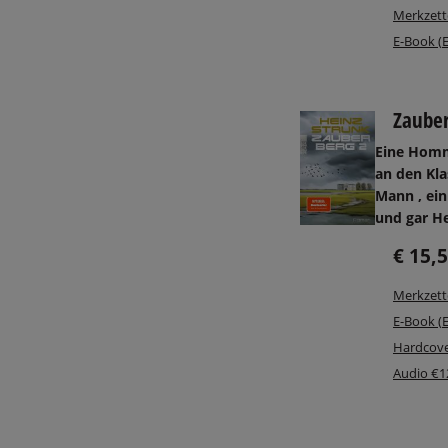
Merkzett
E-Book (
Zauber
Eine Hom
an den Kl
Mann
, ei
und gar H
€ 15,
Merkzett
E-Book (
Hardcove
Audio €1