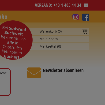
VERSAND: +43 1 405 44 34
abo
Bei
Südwind
Warenkorb (
0
)
Buchwelt
bekomme ich
Mein Konto
alle
in
Österreich
Merkzettel (
0
)
lieferbaren
Bücher!
Newsletter abonnieren
Suche