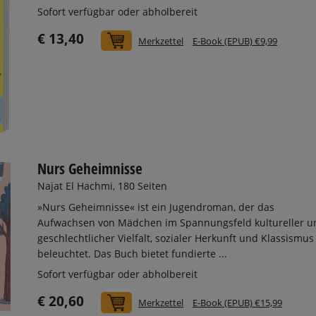
Sofort verfügbar oder abholbereit
€ 13,40
In den Warenkorb
Merkzettel
E-Book (EPUB) €9,99
Nurs Geheimnisse
Najat El Hachmi, 180 Seiten
»Nurs Geheimnisse« ist ein Jugendroman, der das
Aufwachsen von Mädchen im Spannungsfeld kultureller u
geschlechtlicher Vielfalt, sozialer Herkunft und Klassismus
beleuchtet. Das Buch bietet fundierte ...
Sofort verfügbar oder abholbereit
€ 20,60
In den Warenkorb
Merkzettel
E-Book (EPUB) €15,99