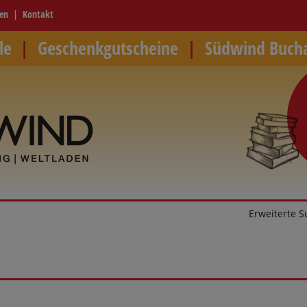
ren
Kontakt
le
Geschenkgutscheine
Südwind Buch
Erweiterte 