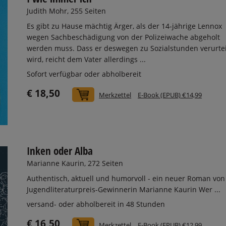
Judith Mohr, 255 Seiten
Es gibt zu Hause mächtig Ärger, als der 14-jährige Lennox
wegen Sachbeschädigung von der Polizeiwache abgeholt
werden muss. Dass er deswegen zu Sozialstunden verurtei
wird, reicht dem Vater allerdings ...
Sofort verfügbar oder abholbereit
€ 18,50
In den Warenkorb
Merkzettel
E-Book (EPUB) €14,99
Inken oder Alba
Marianne Kaurin, 272 Seiten
Authentisch, aktuell und humorvoll - ein neuer Roman von
Jugendliteraturpreis-Gewinnerin Marianne Kaurin Wer ...
versand- oder abholbereit in 48 Stunden
€ 16,50
In den Warenkorb
Merkzettel
E-Book (EPUB) €12,99