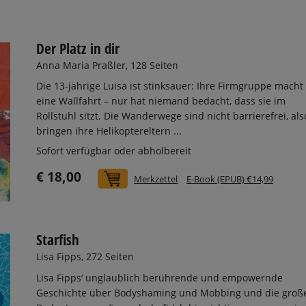
Der Platz in dir
Anna Maria Praßler, 128 Seiten
Die 13-jährige Luisa ist stinksauer: Ihre Firmgruppe macht
eine Wallfahrt – nur hat niemand bedacht, dass sie im
Rollstuhl sitzt. Die Wanderwege sind nicht barrierefrei, als
bringen ihre Helikoptereltern ...
Sofort verfügbar oder abholbereit
€ 18,00
In den Warenkorb
Merkzettel
E-Book (EPUB) €14,99
Starfish
Lisa Fipps, 272 Seiten
Lisa Fipps‘ unglaublich berührende und empowernde
Geschichte über Bodyshaming und Mobbing und die groß