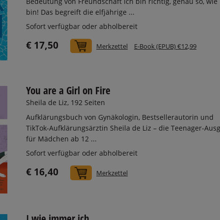
Bedeutung von Freundschaft Ich bin richtig, genau so, wie 
bin! Das begreift die elfjährige ...
Sofort verfügbar oder abholbereit
€ 17,50
In den Warenkorb
Merkzettel
E-Book (EPUB) €12,99
You are a Girl on Fire
Sheila de Liz, 192 Seiten
Aufklärungsbuch von Gynäkologin, Bestsellerautorin und
TikTok-Aufklärungsärztin Sheila de Liz – die Teenager-Aus
für Mädchen ab 12 ...
Sofort verfügbar oder abholbereit
€ 16,40
In den Warenkorb
Merkzettel
I wie immer ich