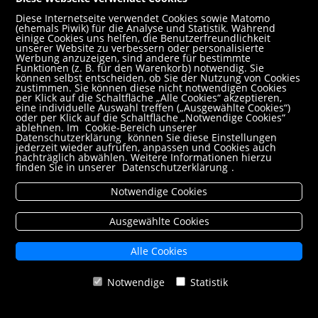
Hanser, Carl (2025)
Diese Internetseite verwendet Cookies sowie Matomo
192 Seiten; 20.9 cm x 13.4 cm
(ehemals Piwik) für die Analyse und Statistik. Während
einige Cookies uns helfen, die Benutzerfreundlichkeit
ISBN 978-3-446-28482-1
unserer Website zu verbessern oder personalisierte
Werbung anzuzeigen, sind andere für bestimmte
versand- oder abholbereit innerhalb
Funktionen (z. B. für den Warenkorb) notwendig. Sie
können selbst entscheiden, ob Sie der Nutzung von Cookies
von 4 Werktagen
zustimmen. Sie können diese nicht notwendigen Cookies
per Klick auf die Schaltfläche „Alle Cookies“ akzeptieren,
eine individuelle Auswahl treffen („Ausgewählte Cookies“)
€ 24,70
In den
oder per Klick auf die Schaltfläche „Notwendige Cookies“
ablehnen. Im
Cookie-Bereich unserer
Datenschutzerklärung
können Sie diese Einstellungen
Warenkorb
jederzeit wieder aufrufen, anpassen und Cookies auch
nachträglich abwählen. Weitere Informationen hierzu
Merkzettel
Taschenbuch € 14,40
finden Sie in unserer
Datenschutzerklärung
.
E-Book (EPUB) € 17,99
Notwendige Cookies
Ausgewählte Cookies
Detailtext
Produktsicherheit
Schlagworte
Leser
Alle Cookies
Rezensionen
Notwendige
Statistik
Hauptbeschreibung
Eine Entdeckung aus dem Nachlass von Sebastian Haffner.
»Ein federleichter Roman über das kostbare Glück der