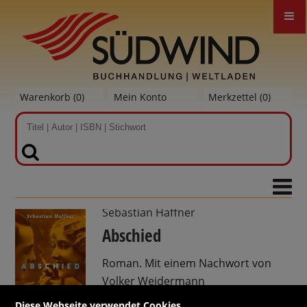
Warenkorb (
0
)
Mein Konto
Merkzettel (
0
)
SUCHEN
Sebastian Haffner
Abschied
Roman. Mit einem Nachwort von
Volker Weidermann
Hardcover
Diese Webseite verwendet Cookies