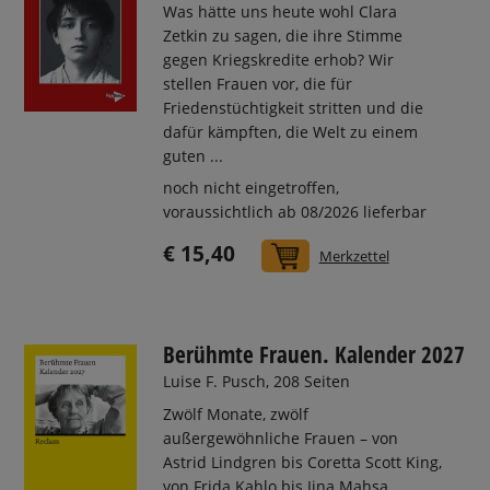
Was hätte uns heute wohl Clara
Zetkin zu sagen, die ihre Stimme
gegen Kriegskredite erhob? Wir
stellen Frauen vor, die für
Friedenstüchtigkeit stritten und die
dafür kämpften, die Welt zu einem
guten ...
noch nicht eingetroffen,
voraussichtlich ab 08/2026 lieferbar
€ 15,40
In den Warenkorb
Merkzettel
Berühmte Frauen. Kalender 2027
Luise F. Pusch, 208 Seiten
Zwölf Monate, zwölf
außergewöhnliche Frauen – von
Astrid Lindgren bis Coretta Scott King,
von Frida Kahlo bis Jina Mahsa ...