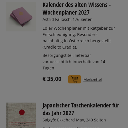
Kalender des alten Wissens -
Wochenplaner 2027
Astrid Fallosch, 176 Seiten
Edler Wochenplaner mit Ratgeber zur
Entschleunigung. Besonders
nachhaltig in Österreich hergestellt
(Cradle to Cradle).
Besorgungstitel, lieferbar
voraussichtlich innerhalb von 14
Tagen
€ 35,00
In den Warenkorb
Merkzettel
Japanischer Taschenkalender für
das Jahr 2027
Saigyô; Ekkehard May, 240 Seiten