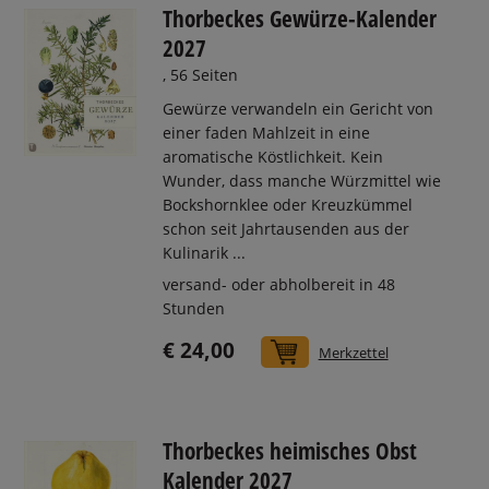
Thorbeckes Gewürze-Kalender
2027
, 56 Seiten
Gewürze verwandeln ein Gericht von
einer faden Mahlzeit in eine
aromatische Köstlichkeit. Kein
Wunder, dass manche Würzmittel wie
Bockshornklee oder Kreuzkümmel
schon seit Jahrtausenden aus der
Kulinarik ...
versand- oder abholbereit in 48
Stunden
€ 24,00
In den Warenkorb
Merkzettel
Thorbeckes heimisches Obst
Kalender 2027