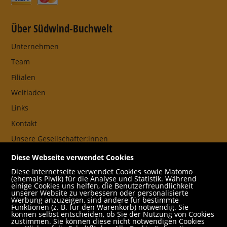
Über Südwind-Buchwelt
Unternehmen
Team
Filialen
Weltladen
Links
Kontakt
Unsere Gesellschafter:innen
AGB
Diese Webseite verwendet Cookies
Impressum
Diese Internetseite verwendet Cookies sowie Matomo
(ehemals Piwik) für die Analyse und Statistik. Während
Datenschutz- und Cookieerklärung
einige Cookies uns helfen, die Benutzerfreundlichkeit
unserer Website zu verbessern oder personalisierte
Werbung anzuzeigen, sind andere für bestimmte
Freund:innen
Funktionen (z. B. für den Warenkorb) notwendig. Sie
können selbst entscheiden, ob Sie der Nutzung von Cookies
Service
zustimmen. Sie können diese nicht notwendigen Cookies