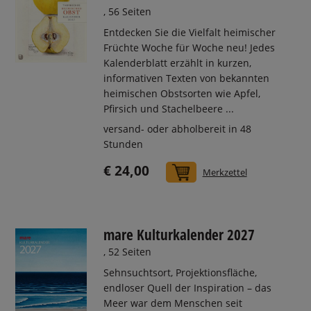
, 56 Seiten
Entdecken Sie die Vielfalt heimischer
Früchte Woche für Woche neu! Jedes
Kalenderblatt erzählt in kurzen,
informativen Texten von bekannten
heimischen Obstsorten wie Apfel,
Pfirsich und Stachelbeere ...
versand- oder abholbereit in 48
Stunden
€ 24,00
In den Warenkorb
Merkzettel
mare Kulturkalender 2027
, 52 Seiten
Sehnsuchtsort, Projektionsfläche,
endloser Quell der Inspiration – das
Meer war dem Menschen seit