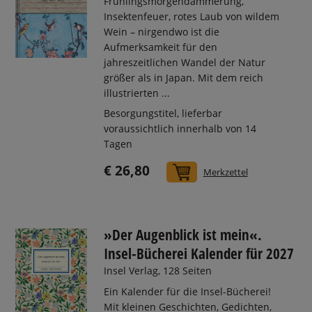
Frühlingsmorgendämmerung,
Insektenfeuer, rotes Laub von wildem
Wein – nirgendwo ist die
Aufmerksamkeit für den
jahreszeitlichen Wandel der Natur
größer als in Japan. Mit dem reich
illustrierten ...
Besorgungstitel, lieferbar
voraussichtlich innerhalb von 14
Tagen
€ 26,80
In den Warenkorb
Merkzettel
»Der Augenblick ist mein«.
Insel-Bücherei Kalender für 2027
Insel Verlag, 128 Seiten
Ein Kalender für die Insel-Bücherei!
Mit kleinen Geschichten, Gedichten,