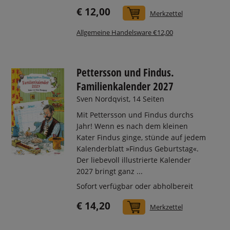
€ 12,00
In den Warenkorb
Merkzettel
Allgemeine Handelsware €12,00
Pettersson und Findus.
Familienkalender 2027
Sven Nordqvist, 14 Seiten
Mit Pettersson und Findus durchs
Jahr! Wenn es nach dem kleinen
Kater Findus ginge, stünde auf jedem
Kalenderblatt »Findus Geburtstag«.
Der liebevoll illustrierte Kalender
2027 bringt ganz ...
Sofort verfügbar oder abholbereit
€ 14,20
In den Warenkorb
Merkzettel