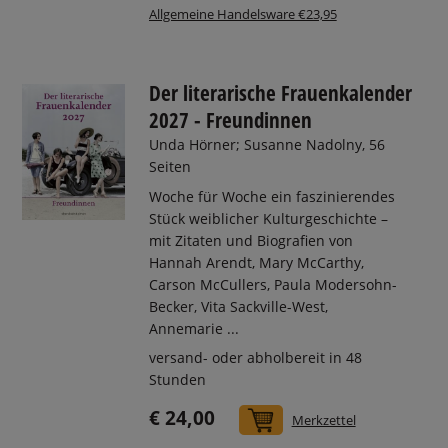
Allgemeine Handelsware €23,95
Der literarische Frauenkalender
2027 - Freundinnen
Unda Hörner; Susanne Nadolny, 56
Seiten
Woche für Woche ein faszinierendes
Stück weiblicher Kulturgeschichte –
mit Zitaten und Biografien von
Hannah Arendt, Mary McCarthy,
Carson McCullers, Paula Modersohn-
Becker, Vita Sackville-West,
Annemarie ...
versand- oder abholbereit in 48
Stunden
€ 24,00
In den Warenkorb
Merkzettel