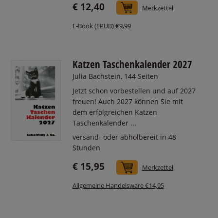
€ 12,40
In den Warenkorb
Merkzettel
E-Book (EPUB) €9,99
Katzen Taschenkalender 2027
Julia Bachstein, 144 Seiten
Jetzt schon vorbestellen und auf 2027
freuen! Auch 2027 können Sie mit
dem erfolgreichen Katzen
Taschenkalender ...
versand- oder abholbereit in 48
Stunden
€ 15,95
In den Warenkorb
Merkzettel
Allgemeine Handelsware €14,95