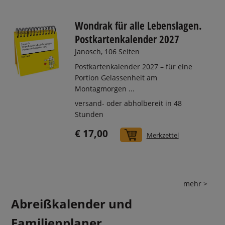
Wondrak für alle Lebenslagen.
Postkartenkalender 2027
Janosch, 106 Seiten
Postkartenkalender 2027 – für eine
Portion Gelassenheit am
Montagmorgen ...
versand- oder abholbereit in 48
Stunden
€ 17,00
In den Warenkorb
Merkzettel
mehr >
Abreißkalender und
Familienplaner