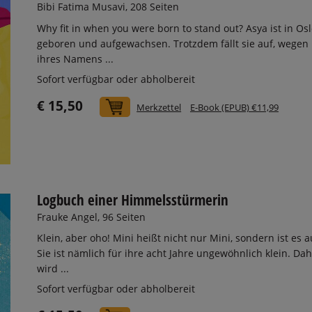
Bibi Fatima Musavi, 208 Seiten
Why fit in when you were born to stand out? Asya ist in Os
geboren und aufgewachsen. Trotzdem fällt sie auf, wegen
ihres Namens ...
Sofort verfügbar oder abholbereit
€ 15,50
In den Warenkorb
Merkzettel
E-Book (EPUB) €11,99
Logbuch einer Himmelsstürmerin
Frauke Angel, 96 Seiten
Klein, aber oho! Mini heißt nicht nur Mini, sondern ist es a
Sie ist nämlich für ihre acht Jahre ungewöhnlich klein. Da
wird ...
Sofort verfügbar oder abholbereit