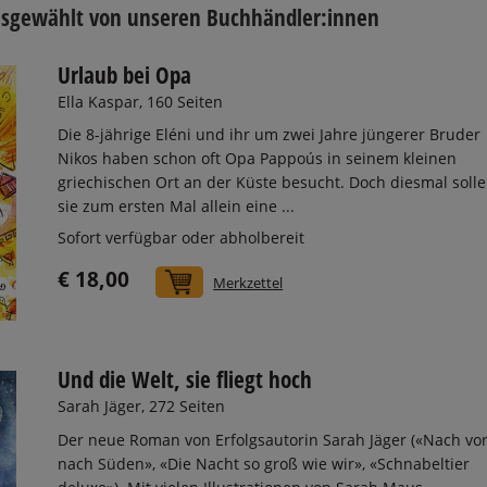
usgewählt von unseren Buchhändler:innen
Urlaub bei Opa
Ella Kaspar, 160 Seiten
Die 8-jährige Eléni und ihr um zwei Jahre jüngerer Bruder
Nikos haben schon oft Opa Pappoús in seinem kleinen
griechischen Ort an der Küste besucht. Doch diesmal soll
sie zum ersten Mal allein eine ...
Sofort verfügbar oder abholbereit
€ 18,00
In den Warenkorb
Merkzettel
Und die Welt, sie fliegt hoch
Sarah Jäger, 272 Seiten
Der neue Roman von Erfolgsautorin Sarah Jäger («Nach vor
nach Süden», «Die Nacht so groß wie wir», «Schnabeltier