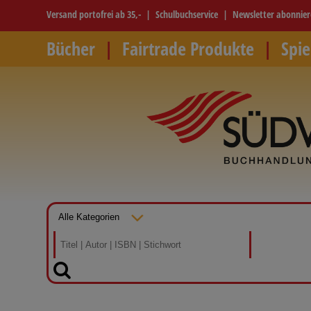
Versand portofrei ab 35,-
Schulbuchservice
Newsletter abonnie
Bücher
Fairtrade Produkte
Spie
SUCHEN