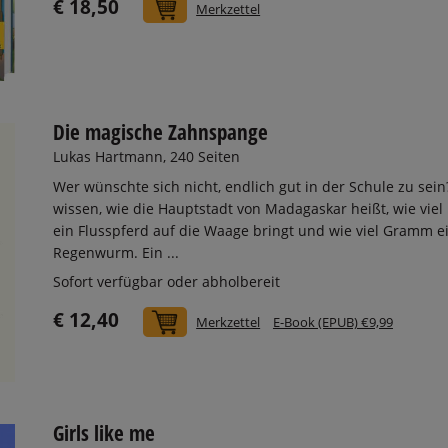
€ 18,50
In den Warenkorb
Merkzettel
Die magische Zahnspange
Lukas Hartmann, 240 Seiten
Wer wünschte sich nicht, endlich gut in der Schule zu sein
wissen, wie die Hauptstadt von Madagaskar heißt, wie viel 
ein Flusspferd auf die Waage bringt und wie viel Gramm e
Regenwurm. Ein ...
Sofort verfügbar oder abholbereit
€ 12,40
In den Warenkorb
Merkzettel
E-Book (EPUB) €9,99
Girls like me