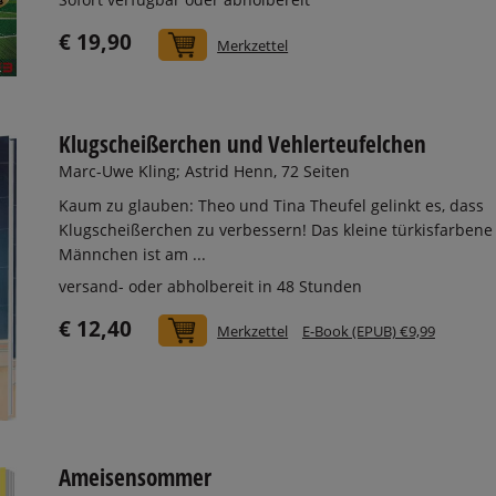
€ 19,90
In den Warenkorb
Merkzettel
Klugscheißerchen und Vehlerteufelchen
Marc-Uwe Kling; Astrid Henn, 72 Seiten
Kaum zu glauben: Theo und Tina Theufel gelinkt es, dass
Klugscheißerchen zu verbessern! Das kleine türkisfarbene
Männchen ist am ...
versand- oder abholbereit in 48 Stunden
€ 12,40
In den Warenkorb
Merkzettel
E-Book (EPUB) €9,99
Ameisensommer