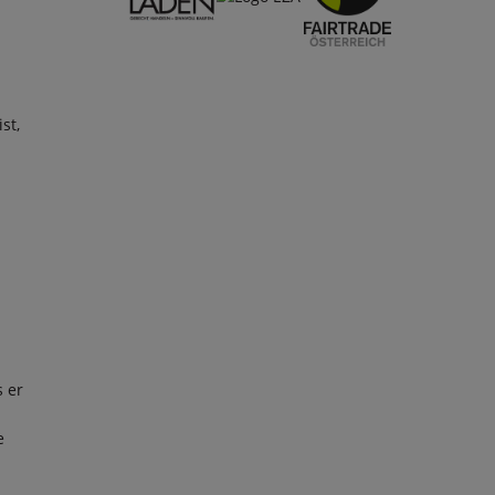
st,
s er
e