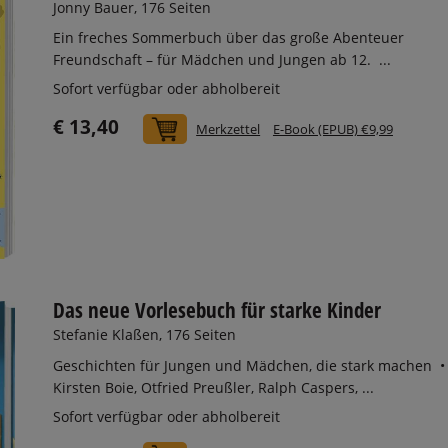
Jonny Bauer, 176 Seiten
Ein freches Sommerbuch über das große Abenteuer
Freundschaft – für Mädchen und Jungen ab 12. ...
Sofort verfügbar oder abholbereit
€ 13,40
In den Warenkorb
Merkzettel
E-Book (EPUB) €9,99
Das neue Vorlesebuch für starke Kinder
Stefanie Klaßen, 176 Seiten
Geschichten für Jungen und Mädchen, die stark machen •
Kirsten Boie, Otfried Preußler, Ralph Caspers, ...
Sofort verfügbar oder abholbereit