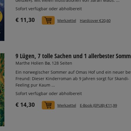
deluxe»). Mit vielen Illustrationen von Sarah Maus. ...
Sofort verfügbar oder abholbereit
€ 11,30
In den Warenkorb
Merkzettel
Hardcover €20,60
9 Lügen, 7 tolle Sachen und 1 allerbester Somm
Marthe Holien Bø, 128 Seiten
Ein norwegischer Sommer auf Omas Hof und ein neuer be
Freund: Dieser Kinderroman ab 9 Jahren sorgt für Skandi-
Feeling pur Kaum ...
Sofort verfügbar oder abholbereit
€ 14,30
In den Warenkorb
Merkzettel
E-Book (EPUB) €11,99