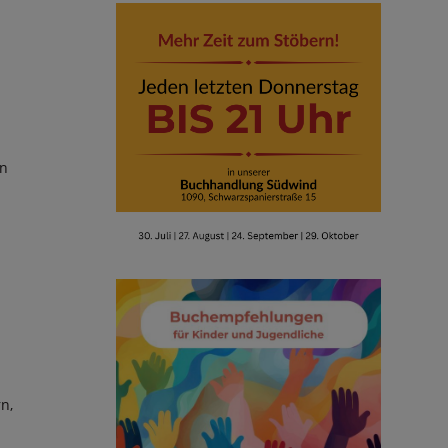
en
n,