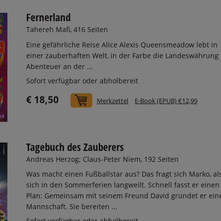
Fernerland
Tahereh Mafi, 416 Seiten
Eine gefährliche Reise Alice Alexis Queensmeadow lebt in
einer zauberhaften Welt, in der Farbe die Landeswährung i
Abenteuer an der ...
Sofort verfügbar oder abholbereit
€ 18,50
In den Warenkorb
Merkzettel
E-Book (EPUB) €12,99
Tagebuch des Zauberers
Andreas Herzog; Claus-Peter Niem, 192 Seiten
Was macht einen Fußballstar aus? Das fragt sich Marko, al
sich in den Sommerferien langweilt. Schnell fasst er einen
Plan: Gemeinsam mit seinem Freund David gründet er ein
Mannschaft. Sie bereiten ...
Sofort verfügbar oder abholbereit