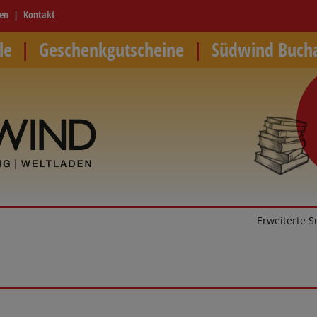
ren
Kontakt
le
Geschenkgutscheine
Südwind Buch
Erweiterte 