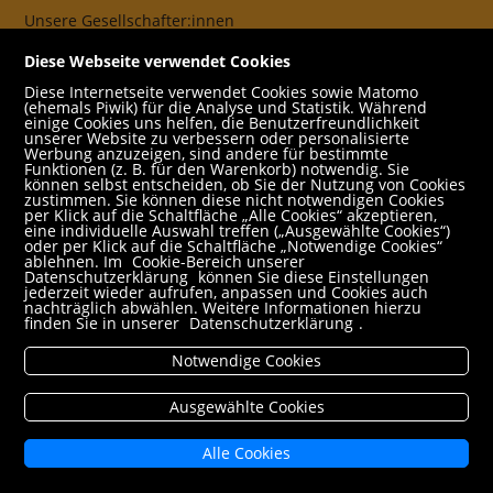
Unsere Gesellschafter:innen
AGB
Diese Webseite verwendet Cookies
Impressum
Diese Internetseite verwendet Cookies sowie Matomo
(ehemals Piwik) für die Analyse und Statistik. Während
Datenschutz- und Cookieerklärung
einige Cookies uns helfen, die Benutzerfreundlichkeit
unserer Website zu verbessern oder personalisierte
Werbung anzuzeigen, sind andere für bestimmte
Freund:innen
Funktionen (z. B. für den Warenkorb) notwendig. Sie
können selbst entscheiden, ob Sie der Nutzung von Cookies
Service
zustimmen. Sie können diese nicht notwendigen Cookies
per Klick auf die Schaltfläche „Alle Cookies“ akzeptieren,
Jobs
eine individuelle Auswahl treffen („Ausgewählte Cookies“)
oder per Klick auf die Schaltfläche „Notwendige Cookies“
ablehnen. Im
Cookie-Bereich unserer
Newsletter abonnieren
Datenschutzerklärung
können Sie diese Einstellungen
jederzeit wieder aufrufen, anpassen und Cookies auch
Schulbuchservice
nachträglich abwählen. Weitere Informationen hierzu
finden Sie in unserer
Datenschutzerklärung
.
Rund um den Einkauf
Notwendige Cookies
Versandbedingungen
Filialabholung
Ausgewählte Cookies
Erweiterte Suche
Alle Cookies
Mein Konto