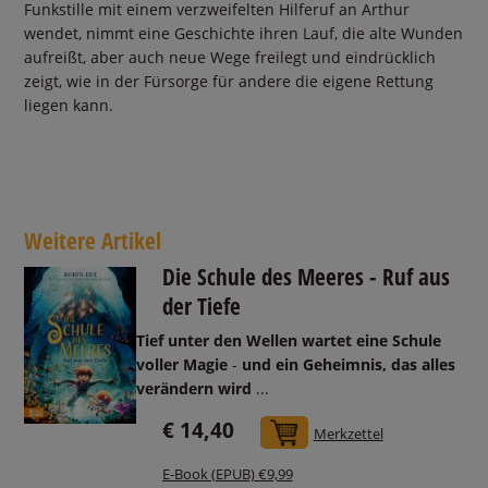
Funkstille mit einem verzweifelten Hilferuf an Arthur
wendet, nimmt eine Geschichte ihren Lauf, die alte Wunden
aufreißt, aber auch neue Wege freilegt und eindrücklich
zeigt, wie in der Fürsorge für andere die eigene Rettung
liegen kann.
Weitere Artikel
Die Schule des Meeres - Ruf aus
der Tiefe
Tief unter den Wellen wartet eine Schule
voller Magie
-
und ein Geheimnis, das alles
verändern wird
...
€ 14,40
In den Warenkorb
Merkzettel
E-Book (EPUB) €9,99