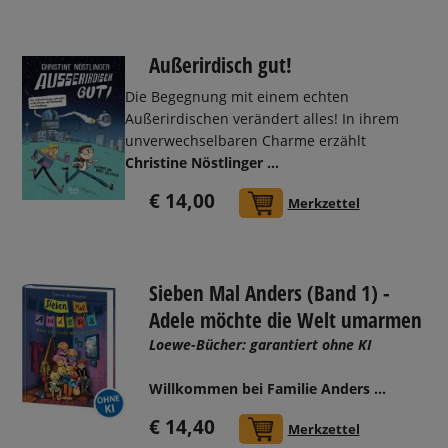
Außerirdisch gut!
Die Begegnung mit einem echten
Außerirdischen verändert alles! In ihrem
unverwechselbaren Charme erzählt
Christine Nöstlinger ...
€ 14,00
In den Warenkorb
Merkzettel
Sieben Mal Anders (Band 1) -
Adele möchte die Welt umarmen
Loewe-Bücher: garantiert ohne KI
Willkommen bei Familie Anders
...
€ 14,40
In den Warenkorb
Merkzettel