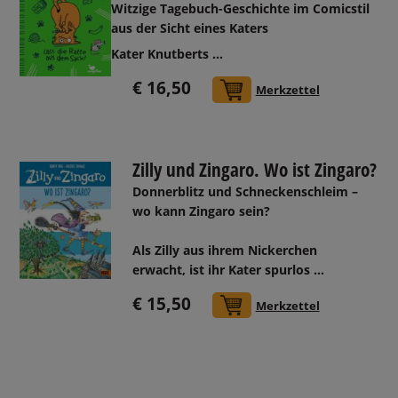
Witzige Tagebuch-Geschichte im Comicstil
aus der Sicht eines Katers
Kater Knutberts ...
€ 16,50
In den Warenkorb
Merkzettel
Zilly und Zingaro. Wo ist Zingaro?
Donnerblitz und Schneckenschleim –
wo kann Zingaro sein?
Als Zilly aus ihrem Nickerchen
erwacht, ist ihr Kater spurlos ...
€ 15,50
In den Warenkorb
Merkzettel